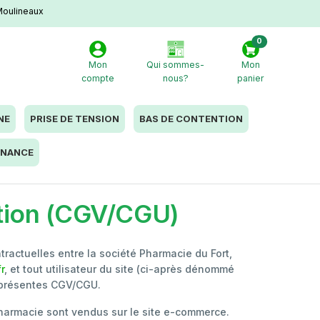
Moulineaux
0
Mon
Qui sommes-
Mon
compte
nous?
panier
NE
PRISE DE TENSION
BAS DE CONTENTION
NANCE
ation (CGV/CGU)
ractuelles entre la société Pharmacie du Fort,
r
, et tout utilisateur du site (ci-après dénommé
s présentes CGV/CGU.
pharmacie sont vendus sur le site e-commerce.