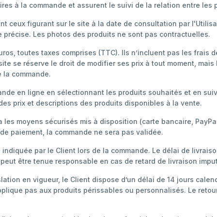
es à la commande et assurent le suivi de la relation entre les p
t ceux figurant sur le site à la date de consultation par l'Utili
e précise. Les photos des produits ne sont pas contractuelles.
uros, toutes taxes comprises (TTC). Ils n’incluent pas les frais 
te se réserve le droit de modifier ses prix à tout moment, mais 
de la commande.
nde en ligne en sélectionnant les produits souhaités et en su
s prix et descriptions des produits disponibles à la vente.
a les moyens sécurisés mis à disposition (carte bancaire, PayPal
 de paiement, la commande ne sera pas validée.
e indiquée par le Client lors de la commande. Le délai de livrais
 peut être tenue responsable en cas de retard de livraison impu
lation en vigueur, le Client dispose d’un délai de 14 jours calen
'applique pas aux produits périssables ou personnalisés. Le retou